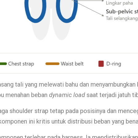
sang tali yang melewati bahu dan menyambungkan b
mpu menahan beban
dynamic load
saat terjadi jatuh ti
ga shoulder strap tetap pada posisinya dan mence
 komponen ini kritis untuk distribusi beban yang bena
mponen terlebar pada harness. Ia mendistribusikan