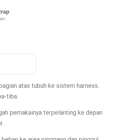
agian atas tubuh ke sistem harness.
ba-tiba.
gah pemakainya terpelanting ke depan
r.
 beban ke area pinggang dan pinggul,