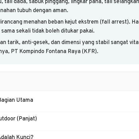
u, tali dada, sabuk pinggang, lingkar paha, tali selangk
menahan tubuh dengan aman.
rancang menahan beban kejut ekstrem (fall arrest). Har
ama sekali tidak boleh ditukar pakai.
n tarik, anti-gesek, dan dimensi yang stabil sangat vit
inya, PT Kompindo Fontana Raya (KFR).
Bagian Utama
tdoor (Panjat)
Adalah Kunci?