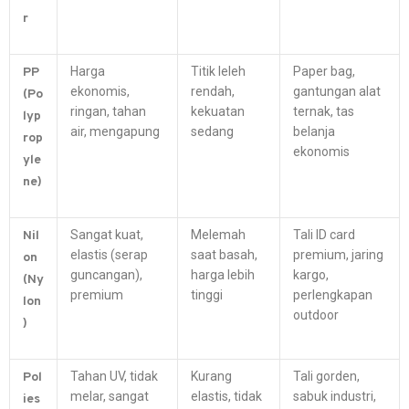
r
Harga
Titik leleh
Paper bag,
PP
ekonomis,
rendah,
gantungan alat
(Po
ringan, tahan
kekuatan
ternak, tas
lyp
air, mengapung
sedang
belanja
rop
ekonomis
yle
ne)
Sangat kuat,
Melemah
Tali ID card
Nil
elastis (serap
saat basah,
premium, jaring
on
guncangan),
harga lebih
kargo,
(Ny
premium
tinggi
perlengkapan
lon
outdoor
)
Tahan UV, tidak
Kurang
Tali gorden,
Pol
melar, sangat
elastis, tidak
sabuk industri,
ies