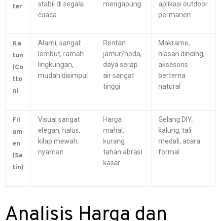
stabil di segala
mengapung
aplikasi outdoor
ter
cuaca
permanen
Alami, sangat
Rentan
Makrame,
Ka
lembut, ramah
jamur/noda,
hiasan dinding,
tun
lingkungan,
daya serap
aksesoris
(Co
mudah disimpul
air sangat
bertema
tto
tinggi
natural
n)
Visual sangat
Harga
Gelang DIY,
Fil
elegan, halus,
mahal,
kalung, tali
am
kilap mewah,
kurang
medali, acara
en
nyaman
tahan abrasi
formal
(Sa
kasar
tin)
Analisis Harga dan