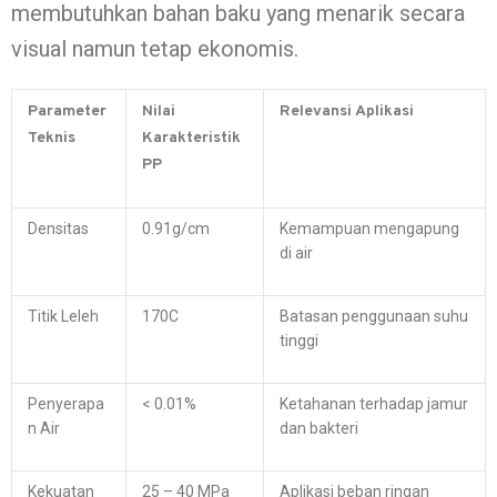
membutuhkan bahan baku yang menarik secara
visual namun tetap ekonomis.
Parameter
Nilai
Relevansi Aplikasi
Teknis
Karakteristik
PP
Densitas
0.91g/cm
Kemampuan mengapung
di air
Titik Leleh
170C
Batasan penggunaan suhu
tinggi
Penyerapa
< 0.01%
Ketahanan terhadap jamur
n Air
dan bakteri
Kekuatan
25 – 40 MPa
Aplikasi beban ringan