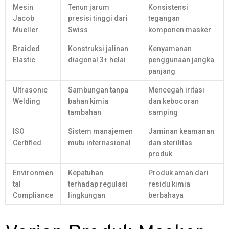
Mesin
Tenun jarum
Konsistensi
Jacob
presisi tinggi dari
tegangan
Mueller
Swiss
komponen masker
Braided
Konstruksi jalinan
Kenyamanan
Elastic
diagonal 3+ helai
penggunaan jangka
panjang
Ultrasonic
Sambungan tanpa
Mencegah iritasi
Welding
bahan kimia
dan kebocoran
tambahan
samping
ISO
Sistem manajemen
Jaminan keamanan
Certified
mutu internasional
dan sterilitas
produk
Environmen
Kepatuhan
Produk aman dari
tal
terhadap regulasi
residu kimia
Compliance
lingkungan
berbahaya