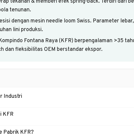
ap tekanan & memberi efek spring-back. Terdiri dari ben
pola tenunan.
esisi dengan mesin needle loom Swiss. Parameter lebar, 
han lini produksi.
 Kompindo Fontana Raya (KFR) berpengalaman >35 tah
h dan fleksibilitas OEM berstandar ekspor.
 Industri
si KFR
ke Pabrik KFR?