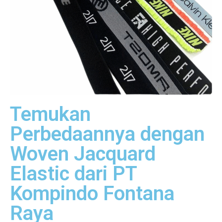
Temukan
Perbedaannya dengan
Woven Jacquard
Elastic dari PT
Kompindo Fontana
Raya