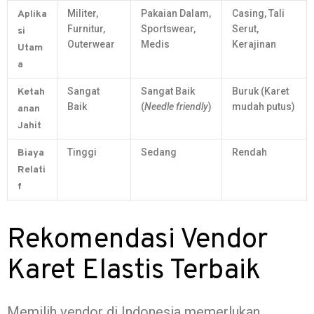
Militer,
Pakaian Dalam,
Casing, Tali
Aplika
Furnitur,
Sportswear,
Serut,
si
Outerwear
Medis
Kerajinan
Utam
a
Sangat
Sangat Baik
Buruk (Karet
Ketah
Baik
(
Needle friendly
)
mudah putus)
anan
Jahit
Tinggi
Sedang
Rendah
Biaya
Relati
f
Rekomendasi Vendor
Karet Elastis Terbaik
Memilih vendor di Indonesia memerlukan