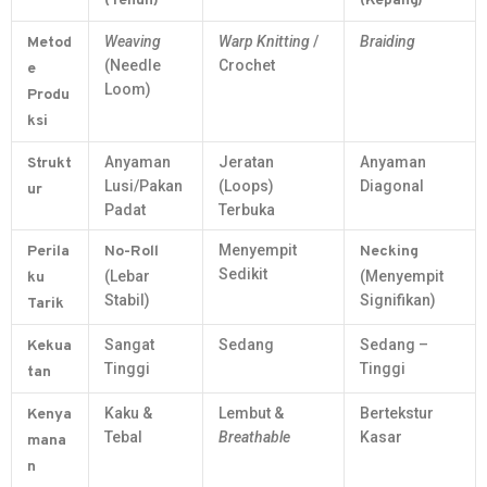
(Tenun)
(Kepang)
Weaving
Warp Knitting
/
Braiding
Metod
(Needle
Crochet
e
Loom)
Produ
ksi
Anyaman
Jeratan
Anyaman
Strukt
Lusi/Pakan
(Loops)
Diagonal
ur
Padat
Terbuka
Menyempit
Perila
No-Roll
Necking
Sedikit
(Lebar
(Menyempit
ku
Stabil)
Signifikan)
Tarik
Sangat
Sedang
Sedang –
Kekua
Tinggi
Tinggi
tan
Kaku &
Lembut &
Bertekstur
Kenya
Tebal
Breathable
Kasar
mana
n