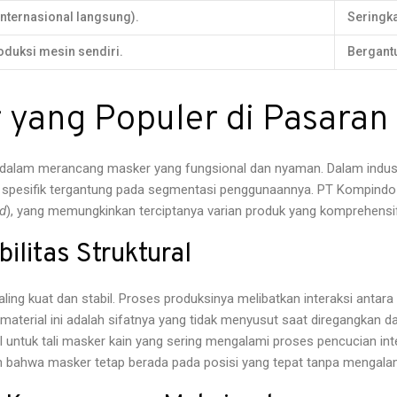
 internasional langsung).
Seringka
roduksi mesin sendiri.
Bergantu
r yang Populer di Pasaran
lam merancang masker yang fungsional dan nyaman. Dalam industri 
n spesifik tergantung pada segmentasi penggunaannya. PT Kompindo
d
), yang memungkinkan terciptanya varian produk yang komprehensif
ilitas Struktural
paling kuat dan stabil. Proses produksinya melibatkan interaksi anta
terial ini adalah sifatnya yang tidak menyusut saat diregangkan dan
l untuk tali masker kain yang sering mengalami proses pencucian i
in bahwa masker tetap berada pada posisi yang tepat tanpa mengala