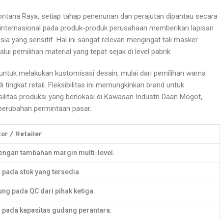
 Fontana Raya, setiap tahap penenunan dan perajutan dipantau secara
asi internasional pada produk-produk perusahaan memberikan lapisan
 yang sensitif. Hal ini sangat relevan mengingat tali masker
i pemilihan material yang tepat sejak di level pabrik.
 untuk melakukan kustomisasi desain, mulai dari pemilihan warna
ingkat retail. Fleksibilitas ini memungkinkan brand untuk
silitas produksi yang berlokasi di Kawasan Industri Daan Mogot,
p perubahan permintaan pasar.
tor / Retailer
engan tambahan margin multi-level.
 pada stok yang tersedia.
ng pada QC dari pihak ketiga.
 pada kapasitas gudang perantara.