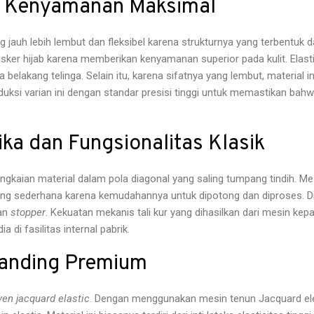
uk Kenyamanan Maksimal
 jauh lebih lembut dan fleksibel karena strukturnya yang terbentuk d
er hijab karena memberikan kenyamanan superior pada kulit. Elastis r
 belakang telinga. Selain itu, karena sifatnya yang lembut, material
uksi varian ini dengan standar presisi tinggi untuk memastikan bah
tika dan Fungsionalitas Klasik
ngkaian material dalam pola diagonal yang saling tumpang tindih. Me
ng sederhana karena kemudahannya untuk dipotong dan diproses. Di sis
gan
stopper
. Kekuatan mekanis tali kur yang dihasilkan dari mesin ke
a di fasilitas internal pabrik.
randing Premium
en jacquard elastic
. Dengan menggunakan mesin tenun Jacquard elekt