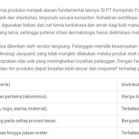
i lantai produksi menjadi alasan fundamental lainnya. Di PT Kompindo
arik dan elastisitas, terpenuhi secara konsisten. Kehadiran sertifik
gunakan bebas dari zat kimia berbahaya dan aman bagi kulit manusia
 lama, sehingga potensi iritasi dermatologis harus dieliminasi melalu
 bisa diberikan oleh vendor langsung. Pelanggan memiliki kesempatan
ogi Jacquard, yang tidak mungkin dilakukan melalui produk stok di t
iptakan nilai unik yang meningkatkan loyalitas pelanggan. Dengan fa
 dan tim produksi dapat berjalan lebih lancar dan responsif terhada
brik)
Distribu
an pertama (ekonomis).
Harga d
, logo, warna, material).
Terbatas
 pada setiap proses tenun.
Bergantu
an hingga jutaan meter.
Terbatas