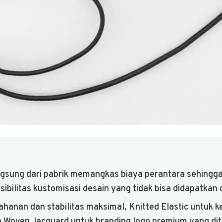
gsung dari pabrik memangkas biaya perantara sehingg
sibilitas kustomisasi desain yang tidak bisa didapatkan di
tahanan dan stabilitas maksimal, Knitted Elastic untuk k
dan Woven Jacquard untuk branding logo premium yang d