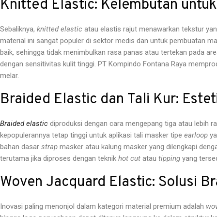
Knitted Elastic: Kelembutan unt
Sebaliknya,
knitted elastic
atau elastis rajut menawarkan tekstur yang
material ini sangat populer di sektor medis dan untuk pembuatan mask
baik, sehingga tidak menimbulkan rasa panas atau tertekan pada area
dengan sensitivitas kulit tinggi. PT Kompindo Fontana Raya memprod
melar.
Braided Elastic dan Tali Kur: Este
Braided elastic
diproduksi dengan cara mengepang tiga atau lebih ra
kepopulerannya tetap tinggi untuk aplikasi tali masker tipe
earloop
ya
bahan dasar
strap
masker atau kalung masker yang dilengkapi den
terutama jika diproses dengan teknik
hot cut
atau
tipping
yang tersedi
Woven Jacquard Elastic: Solusi B
Inovasi paling menonjol dalam kategori material premium adalah
wov